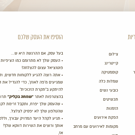
יות
הוסיפו את העסק שלכם
בעל עסק, אם ההרגשה היא ש…
צילום
• העסק שלך לא מתרומם כמו הציפיות 
קייטרינג
פוטנציאל עצום להצלחה!
קוסמטיקה
• אתה רוצה להגיע ללקוחות חדשים, ול
שמלות כלה
שמגיעים מ'פה לאוזן', כדי להגדיל את 
להיתקע ב"תקרת הזכוכית".
כובעי נשים
"שמחה בקליק"
בהצטרפות לאתר
תרוו
תכשיטים
• שהעסק שלך יפרח, ותקבל זרימת לקו
הזמנות
שהטלפון שלך לא יפסיק לצלצל.
הפקת אירועים
• תגיע לקהל היעד המדויק עבורך, ולל
אותך ורוצים את השירות דווקא שלך!
מקומות לאירועים עם מרחב
אז,