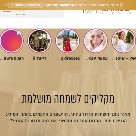
×
בואי לעשות מזה כסף!
לפרטים בוואטסאפ ←
👗 יש לך שמלות שיושבות בארון?
אזור אישי
רייצל H
אלן – איפור כלות וערב
שושי יונגווירט – איפור
ha evening dresses
רות מורשה – שמלות כלה ו
מקליקים לשמחה מושלמת
מאגר נותני השירות הגדול ביותר. היישומים החכמים ביותר. המידע
הנגיש ביותר. מתחם אחד נח וחדשני. אז במה תבחרו להתחיל?