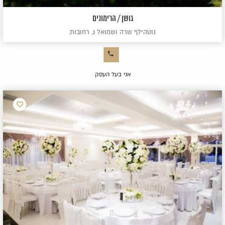
גושן / הרימונים
גוטהילף שרה ושמואל 1, רחובות
אני בעל העסק
הוסף
למועדפ