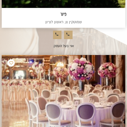
פיור
שמוטקין 11, ראשון לציון
אני בעל העסק
הוסף
למועדפ