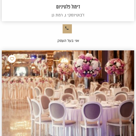
דימול פלטיניום
ז'בוטינסקי 1, רמת גן
אני בעל העסק
הוסף
למועדפ