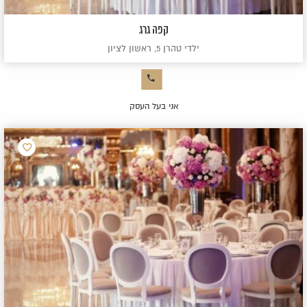
קפה גרג
ילדי טהרן 5, ראשון לציון
אני בעל העסק
הוסף
למועדפ