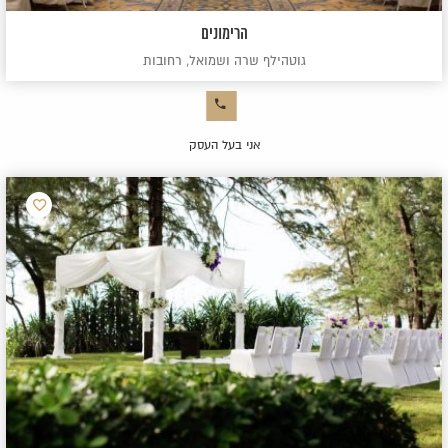
הרימונים
גוטהילף שרה ושמואל, רחובות
אני בעל העסק
הוסף
למועדפ