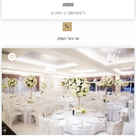
סומסה
ז''בוטינסקי 1, רמת גן
אני בעל העסק
הוסף
למועדפ