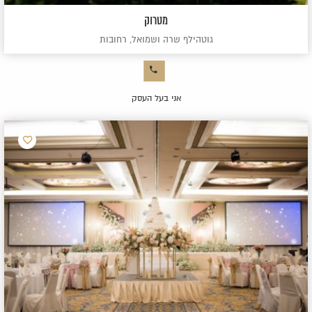
מטרוק
גוטהילף שרה ושמואל, רחובות
אני בעל העסק
הוסף
למועדפ