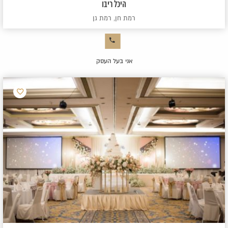
היכל ריבו
רמת חן, רמת גן
אני בעל העסק
הוסף
למועדפ