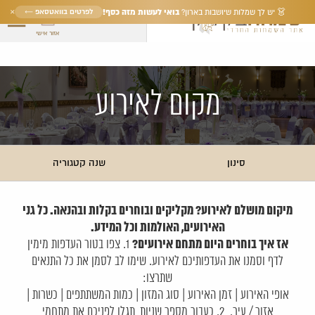
×
בואי לעשות מזה כסף!
לפרטים בוואטסאפ ←
👗 יש לך שמלות שיושבות בארון?
אזור אישי
מקום לאירוע
סינון
שנה קטגוריה
מיקום מושלם לאירוע? מקליקים ובוחרים בקלות ובהנאה. כל גני
האירועים, האולמות וכל המידע.
אז איך בוחרים היום מתחם אירועים?
1. צפו בטור העדפות מימין
לדף וסמנו את העדפותיכם לאירוע. שימו לב לסמן את כל התנאים
שתרצו:
אופי האירוע | זמן האירוע | סוג המזון | כמות המשתתפים | כשרות |
אזור / עיר. 2. כעבור מספר שניות, תגלו לפניכם את מתחמי