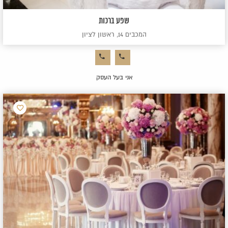
שפע ברכות
המכבים 14, ראשון לציון
אני בעל העסק
הוסף
למועדפ