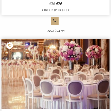
קפה קפה
דרך בן גוריון 2, רמת גן
אני בעל העסק
הוסף
למועדפ