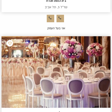
בית כנסת הגדול
שד"ל 5, תל אביב
אני בעל העסק
הוסף
למועדפ