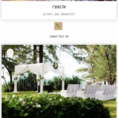
אל גאוצ'ו
ז'בויטנסקי 134, רמת גן
אני בעל העסק
הוסף
למועדפ