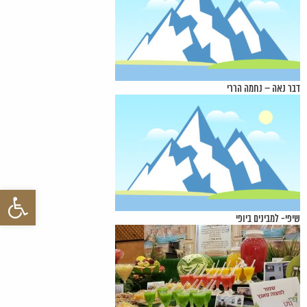
דבר נאה – נחמה הררי
פתח סרגל 
שיפי- למבינים ביופי