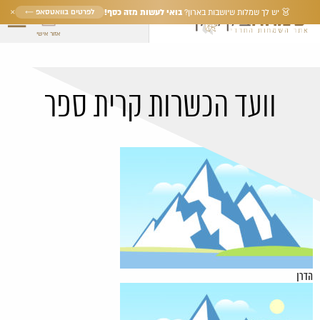
×
בואי לעשות מזה כסף!
לפרטים בוואטסאפ ←
👗 יש לך שמלות שיושבות בארון?
אזור אישי
וועד הכשרות קרית ספר
הדרן