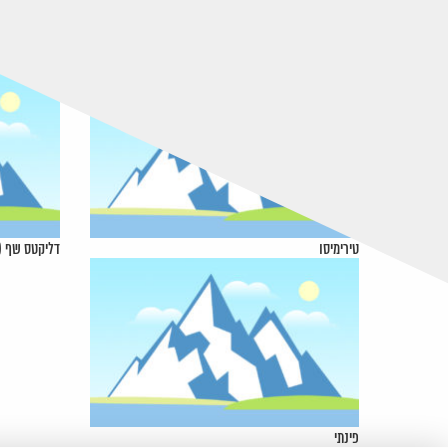
טירימיסו
דליקטס שף (
פינתי