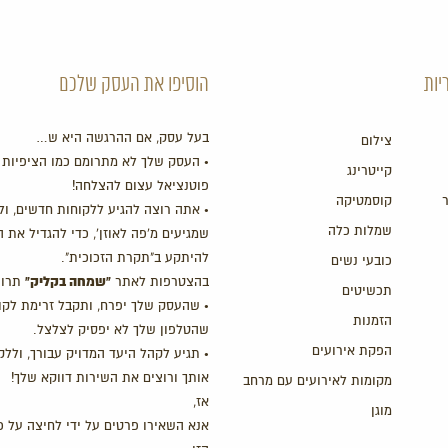
יות
הוסיפו את העסק שלכם
בעל עסק, אם ההרגשה היא ש…
צילום
• העסק שלך לא מתרומם כמו הציפיות 
קייטרינג
פוטנציאל עצום להצלחה!
קוסמטיקה
• אתה רוצה להגיע ללקוחות חדשים, ול
שמלות כלה
שמגיעים מ'פה לאוזן', כדי להגדיל את 
להיתקע ב"תקרת הזכוכית".
כובעי נשים
"שמחה בקליק"
בהצטרפות לאתר
תרוו
תכשיטים
• שהעסק שלך יפרח, ותקבל זרימת לקו
הזמנות
שהטלפון שלך לא יפסיק לצלצל.
הפקת אירועים
• תגיע לקהל היעד המדויק עבורך, ולל
אותך ורוצים את השירות דווקא שלך!
מקומות לאירועים עם מרחב
אז,
מוגן
אנא השאירו פרטים על ידי לחיצה על כ