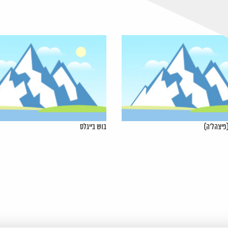
פיצהל'ה)
בוש בייגלס