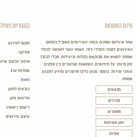
מיזם השמחות
קטגוריות פופולר
אתר אינדקס עסקים ונותני השירותים המוביל בתחום
מקום לאירוע
האירועים למגזר החרדי-דתי. האתר נועד לאפשר לבעלי
מוזיקה
שמחה למצוא את מבוקשם בקלות וביעילות, מבלי לבזבז
איפור ועיצוב שיער
זמן מיותר על חיפושים, השוואות וטרטורים בין ספקים
שמלות ערב
ונותני שירות. בנוסף, מגוון כלים חדשניים ומידע לתכנון
שמחה.
פאות
כובעים לחתן
מבצעים
חליפות חתן
מכרזים
רישום נישואין
מאמרים
עיצוב אירועים
יומן משימות
אודות