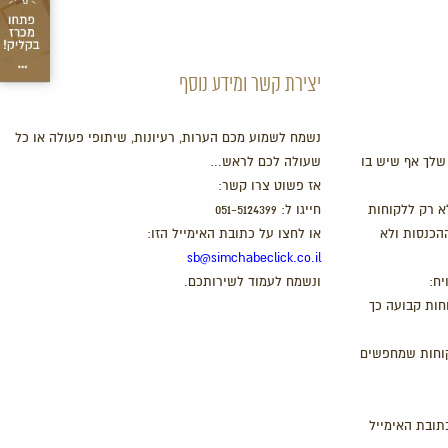
יצירת קשר ומידע נוסף
נשמח לשמוע מכם הערות, רעיונות, שיתופי פעולה או כל
שלך אף שיש בו
שעולה לכם לראש…
אז פשוט צרו קשר:
א רק ללקוחות
חייגו ל:
051-5124399
ההכנסות ולא
או לחצו על כתובת האימייל הזו:
sb@simchabeclick.co.il
יח:
ונשמח לעמוד לשירותכם.
חות קבועה כך
קוחות שמחפשים
תובת האימייל