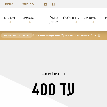
צור קשר
אודות
יקה
קייטרינג
לחתן ולכלה
ניהול
מבצעים
מכרזים
אירוע
בואי לעשות מזה כסף!
👗 יש לך שמלות שיושבות בארון?
לפרטים בוואטסאפ ←
דף הבית
|
עד 400
עד 400