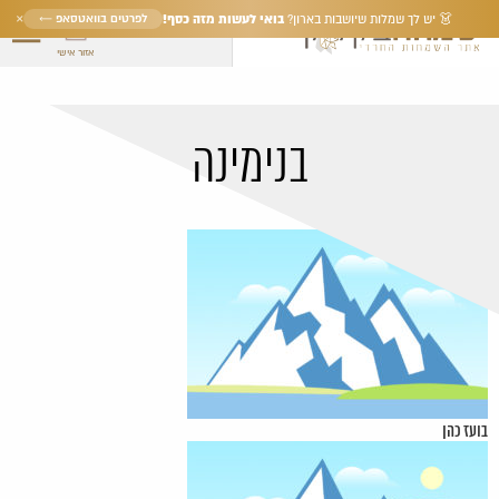
×
בואי לעשות מזה כסף!
לפרטים בוואטסאפ ←
👗 יש לך שמלות שיושבות בארון?
אזור אישי
בנימינה
בועז כהן