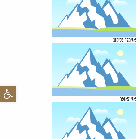
אלימלך פסיקוב
פתח סרגל 
אלי לאופר