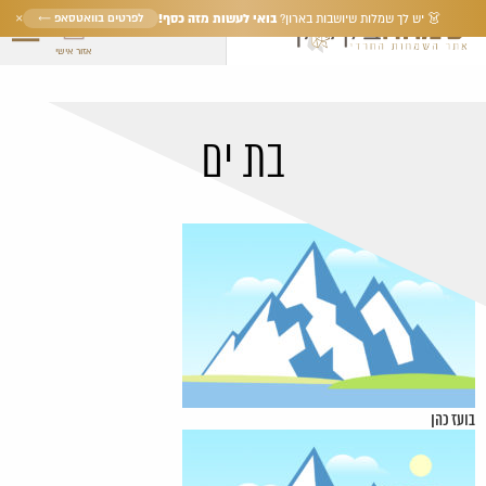
×
בואי לעשות מזה כסף!
לפרטים בוואטסאפ ←
👗 יש לך שמלות שיושבות בארון?
אזור אישי
בת ים
בועז כהן