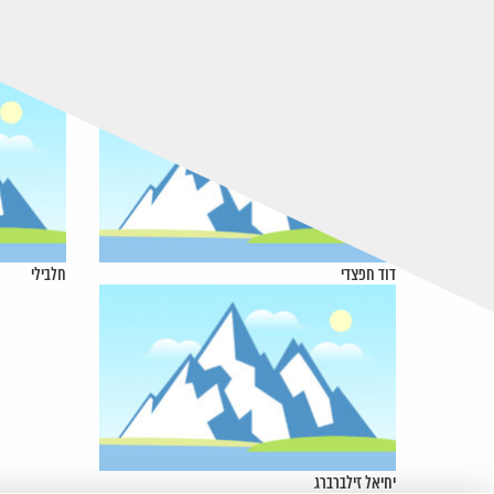
דוד חפצדי
חלבילי
יחיאל זילברברג