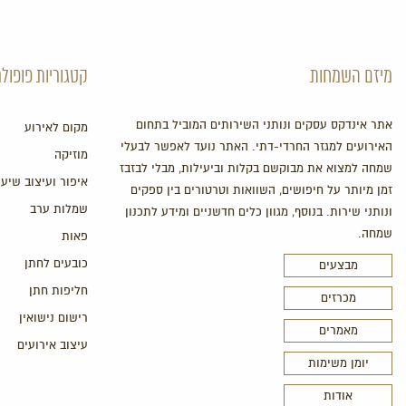
מיזם השמחות
קטגוריות פופולר
אתר אינדקס עסקים ונותני השירותים המוביל בתחום
מקום לאירוע
האירועים למגזר החרדי-דתי. האתר נועד לאפשר לבעלי
מוזיקה
שמחה למצוא את מבוקשם בקלות וביעילות, מבלי לבזבז
איפור ועיצוב שיער
זמן מיותר על חיפושים, השוואות וטרטורים בין ספקים
שמלות ערב
ונותני שירות. בנוסף, מגוון כלים חדשניים ומידע לתכנון
שמחה.
פאות
כובעים לחתן
מבצעים
חליפות חתן
מכרזים
רישום נישואין
מאמרים
עיצוב אירועים
יומן משימות
אודות