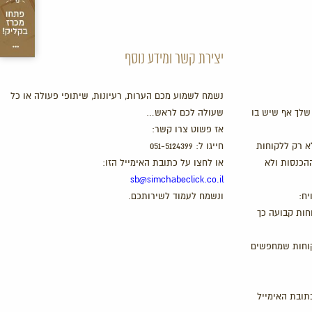
יצירת קשר ומידע נוסף
נשמח לשמוע מכם הערות, רעיונות, שיתופי פעולה או כל
שלך אף שיש בו
שעולה לכם לראש…
אז פשוט צרו קשר:
א רק ללקוחות
חייגו ל:
051-5124399
ההכנסות ולא
או לחצו על כתובת האימייל הזו:
sb@simchabeclick.co.il
יח:
ונשמח לעמוד לשירותכם.
חות קבועה כך
קוחות שמחפשים
תובת האימייל