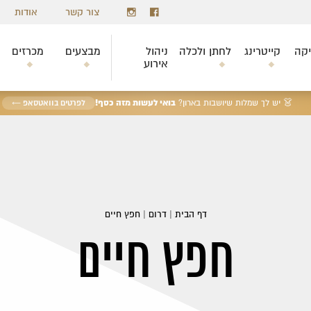
צור קשר
אודות
יקה
קייטרינג
לחתן ולכלה
ניהול
מבצעים
מכרזים
אירוע
בואי לעשות מזה כסף!
👗 יש לך שמלות שיושבות בארון?
לפרטים בוואטסאפ ←
דף הבית
|
דרום
|
חפץ חיים
חפץ חיים