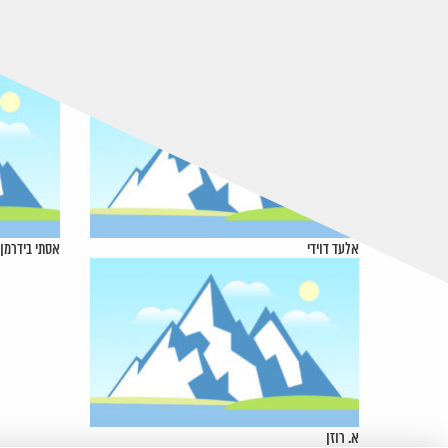
אלעד דוידי
אסתי בידרמן
א. רוזן