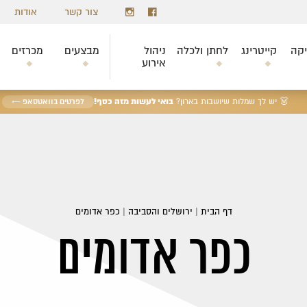
צור קשר
אודות
יקה
קייטרינג
לחתן ולכלה
ניהול
מבצעים
מכרזים
אירוע
בואי לעשות מזה כסף!
👗 יש לך שמלות שיושבות בארון?
לפרטים בוואטסאפ ←
דף הבית
|
ירושלים והסביבה
|
כפר אדומים
כפר אדומים