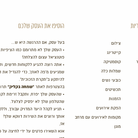
יות
הוסיפו את העסק שלכם
בעל עסק, אם ההרגשה היא ש…
צילום
• העסק שלך לא מתרומם כמו הציפיות 
קייטרינג
פוטנציאל עצום להצלחה!
קוסמטיקה
• אתה רוצה להגיע ללקוחות חדשים, ול
שמלות כלה
שמגיעים מ'פה לאוזן', כדי להגדיל את 
להיתקע ב"תקרת הזכוכית".
כובעי נשים
"שמחה בקליק"
בהצטרפות לאתר
תרוו
תכשיטים
• שהעסק שלך יפרח, ותקבל זרימת לקו
הזמנות
שהטלפון שלך לא יפסיק לצלצל.
הפקת אירועים
• תגיע לקהל היעד המדויק עבורך, ולל
אותך ורוצים את השירות דווקא שלך!
מקומות לאירועים עם מרחב
אז,
מוגן
אנא השאירו פרטים על ידי לחיצה על כ