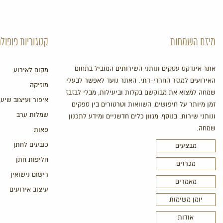
מיזם השמחות
קטגוריות פופולר
אתר אינדקס עסקים ונותני השירותים המוביל בתחום
מקום לאירוע
האירועים למגזר החרדי-דתי. האתר נועד לאפשר לבעלי
מוזיקה
שמחה למצוא את מבוקשם בקלות וביעילות, מבלי לבזבז
איפור ועיצוב שיער
זמן מיותר על חיפושים, השוואות וטרטורים בין ספקים
שמלות ערב
ונותני שירות. בנוסף, מגוון כלים חדשניים ומידע לתכנון
שמחה.
פאות
כובעים לחתן
מבצעים
חליפות חתן
מכרזים
רישום נישואין
מאמרים
עיצוב אירועים
יומן משימות
אודות