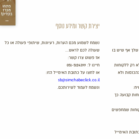
יצירת קשר ומידע נוסף
נשמח לשמוע מכם הערות, רעיונות, שיתופי פעולה או כל
שלך אף שיש בו
שעולה לכם לראש…
אז פשוט צרו קשר:
א רק ללקוחות
חייגו ל:
051-5124399
ההכנסות ולא
או לחצו על כתובת האימייל הזו:
sb@simchabeclick.co.il
יח:
ונשמח לעמוד לשירותכם.
חות קבועה כך
קוחות שמחפשים
תובת האימייל