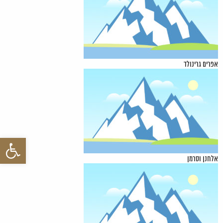
אפרים גרינולד
פתח סרגל 
אלחנן וסרמן