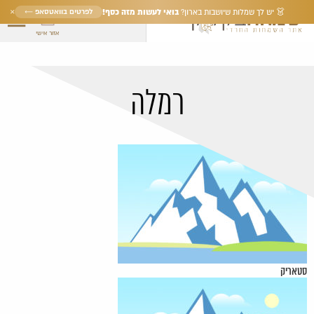
×
בואי לעשות מזה כסף!
לפרטים בוואטסאפ ←
👗 יש לך שמלות שיושבות בארון?
אזור אישי
רמלה
סטאריק