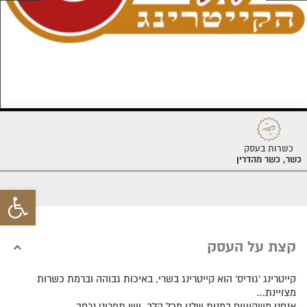
כשרות בעסק
כשר, כשר מהדרין
פתח סרגל 
קצת על העסק
קייטרינג 'גודיס' הוא קייטרינג בשרי, באיכות גבוהה וברמת כשרות
מצויינת…
אנחנו משקיעים במנות שלנו מכל הלב, ויש תפריט נרחב.