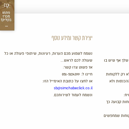
יצירת קשר ומידע נוסף
נשמח לשמוע מכם הערות, רעיונות, שיתופי פעולה או כל
שלך אף שיש בו
שעולה לכם לראש…
אז פשוט צרו קשר:
א רק ללקוחות
חייגו ל:
051-5124399
ההכנסות ולא
או לחצו על כתובת האימייל הזו:
sb@simchabeclick.co.il
יח:
ונשמח לעמוד לשירותכם.
חות קבועה כך
קוחות שמחפשים