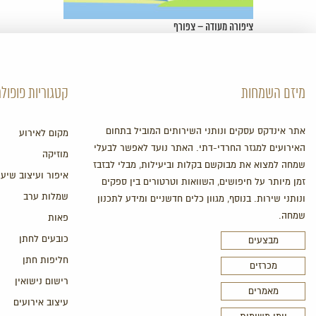
ציפורה מעודה – צפורף
מיזם השמחות
קטגוריות פופולר
אתר אינדקס עסקים ונותני השירותים המוביל בתחום
מקום לאירוע
האירועים למגזר החרדי-דתי. האתר נועד לאפשר לבעלי
מוזיקה
שמחה למצוא את מבוקשם בקלות וביעילות, מבלי לבזבז
איפור ועיצוב שיער
זמן מיותר על חיפושים, השוואות וטרטורים בין ספקים
שמלות ערב
ונותני שירות. בנוסף, מגוון כלים חדשניים ומידע לתכנון
שמחה.
פאות
כובעים לחתן
מבצעים
חליפות חתן
מכרזים
רישום נישואין
מאמרים
עיצוב אירועים