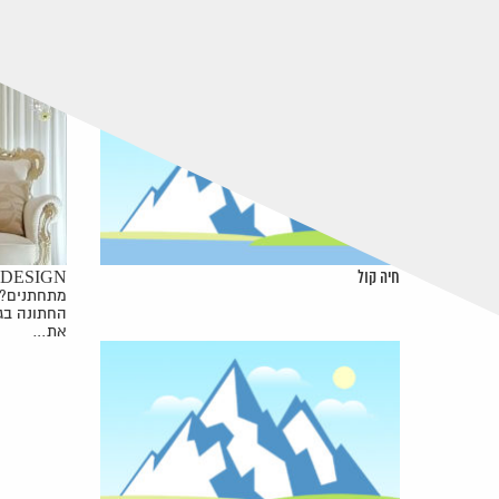
חיה קול
ARYEH DESIGN (ארי
מתחתנים? 
החתונה בג
את…