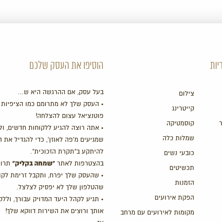
יות
הוסיפו את העסק שלכם
בעל עסק, אם ההרגשה היא ש…
צילום
• העסק שלך לא מתרומם כמו הציפיות 
קייטרינג
פוטנציאל עצום להצלחה!
קוסמטיקה
• אתה רוצה להגיע ללקוחות חדשים, ול
שמלות כלה
שמגיעים מ'פה לאוזן', כדי להגדיל את 
להיתקע ב"תקרת הזכוכית".
כובעי נשים
"שמחה בקליק"
בהצטרפות לאתר
תרוו
תכשיטים
• שהעסק שלך יפרח, ותקבל זרימת לקו
הזמנות
שהטלפון שלך לא יפסיק לצלצל.
הפקת אירועים
• תגיע לקהל היעד המדויק עבורך, ולל
אותך ורוצים את השירות דווקא שלך!
מקומות לאירועים עם מרחב