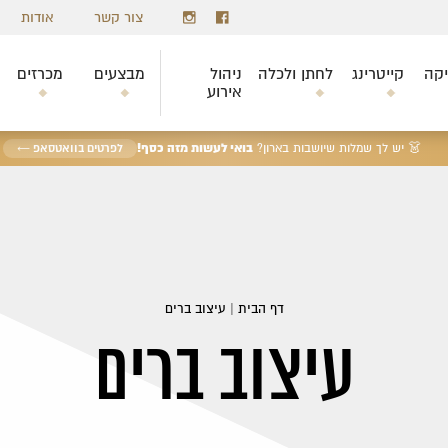
צור קשר
אודות
יקה
קייטרינג
לחתן ולכלה
ניהול
מבצעים
מכרזים
אירוע
בואי לעשות מזה כסף!
👗 יש לך שמלות שיושבות בארון?
לפרטים בוואטסאפ ←
דף הבית
|
עיצוב ברים
עיצוב ברים