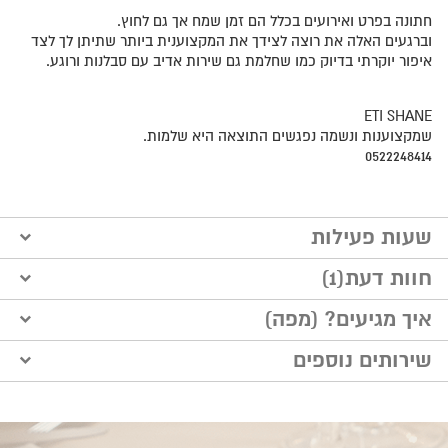
חתונה בפרט ואירועים בכלל הם זמן שמח אך גם לחוץ.
וברגעים האלה את רוצה לצידך את המקצוענית ביותר שתיתן לך לצד
איפור יוקרתי בדיוק כמו שחלמת גם שירות אדיב עם סבלנות ורוגע.
ETI SHANE
שמקצוענות ונשמה נפגשים התוצאה היא שלמות.
0522248414
שעות פעילות
בתיאום מראש
חוות דעת(1)
איך מגיעים? (מפה)
הוסף חוות דעת
שירותים נוספים
לק ג'ל / מניקור
רותי לוי
"שירות מושלם !"