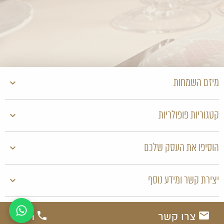
אני רוצה לפרגן לeti מכל הלב והנשמה. הזמנו אותה ביום לחוץ של
חתונה עם ים מטלות ולחץ היסטרי והיא במיומנות ובמקצועיות גרמה לנו
לאווירה של רוגע והאיפור פשוט מושלם !!! שאפו !
31 ינואר 2020
מיזם השמחות
קטגוריות פופולריות
הוסיפו את העסק שלכם
יצירת קשר ומידע נוסף
מיזם השמחות. © 2026 כל הזכויות שמורות |
נגישות
|
מפת
by KrisTech
צרו קשר
חייגו
אתר