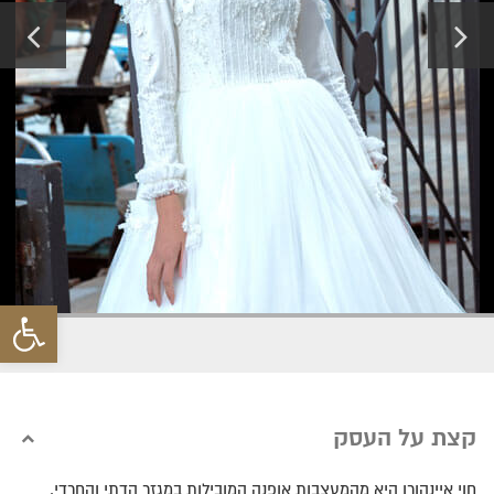
פתח סרגל 
קצת על העסק
חוי איינהורן היא מהמעצבות אופנה המובילות במגזר הדתי והחרדי.